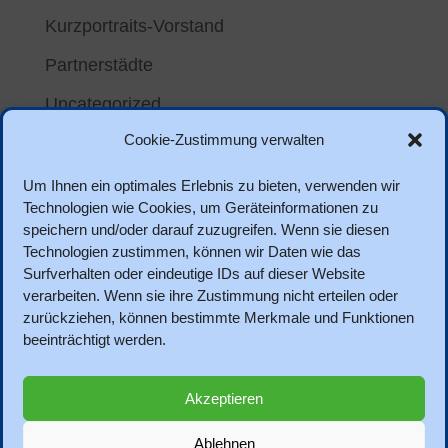
Kurzportraits-Vorstand
Partnerstädte
Uncategorized
Cookie-Zustimmung verwalten
Meta
Um Ihnen ein optimales Erlebnis zu bieten, verwenden wir
Anmelden
Technologien wie Cookies, um Geräteinformationen zu
speichern und/oder darauf zuzugreifen. Wenn sie diesen
Eintrags-Feed
Technologien zustimmen, können wir Daten wie das
Kommentar-Feed
Surfverhalten oder eindeutige IDs auf dieser Website
verarbeiten. Wenn sie ihre Zustimmung nicht erteilen oder
WordPress.org
zurückziehen, können bestimmte Merkmale und Funktionen
beeinträchtigt werden.
Akzeptieren
Datenschutz
Impressum
Links
Ablehnen