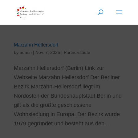
Marzahn Hellersdorf
by
admin
|
Nov. 7, 2025
|
Partnerstädte
Marzahn Hellersdorf (Berlin) Link zur
Webseite Marzahn-Hellersdorf Der Berliner
Bezirk Marzahn-Hellersdorf liegt im
Nordosten der Bundeshauptstadt Berlin und
gilt als die größte geschlossene
Wohnsiedlung in Europa. Der Bezirk wurde
1979 gegründet und besteht aus den...