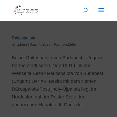
Rákospalota
by
admin
|
Jan. 7, 2026
|
Partnerstädte
Bezirk Rákospalota von Budapest - Ungarn
Partnerstadt seit 9. Nov 1991 Link zur
Webseite Bezirk Rákospalota von Budapest
(Ungarn) Der XV. Bezirk mit dem Namen
Rákospalota-Pestújhely-Újpalota liegt im
Nordosten auf der Pester Seite der
ungarischen Hauptstadt. Dank der...