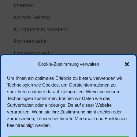
Internes
Kerstin Beitrag
Kurzportraits-Vorstand
Partnerstädte
Uncategorized
Cookie-Zustimmung verwalten
Meta
Um Ihnen ein optimales Erlebnis zu bieten, verwenden wir
Anmelden
Technologien wie Cookies, um Geräteinformationen zu
speichern und/oder darauf zuzugreifen. Wenn sie diesen
Eintrags-Feed
Technologien zustimmen, können wir Daten wie das
Kommentar-Feed
Surfverhalten oder eindeutige IDs auf dieser Website
verarbeiten. Wenn sie ihre Zustimmung nicht erteilen oder
WordPress.org
zurückziehen, können bestimmte Merkmale und Funktionen
beeinträchtigt werden.